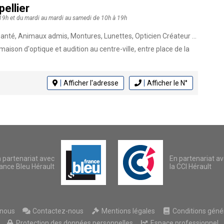
ellier
 19h et du mardi au mardi au samedi de 10h à 19h
nimaux admis, Montures, Lunettes, Opticien Créateur Lunetier, Audioprothésiste, Opticien
 maison d'optique et audition au centre-ville, entre place de la
Afficher l'adresse
Afficher le N°
 partenariat avec
En partenariat a
ance Bleu Hérault
la CCI Hérault
nous
Contactez-nous
Mentions légales
Conditions généra
Protection des données personnelles
Espace professionnel