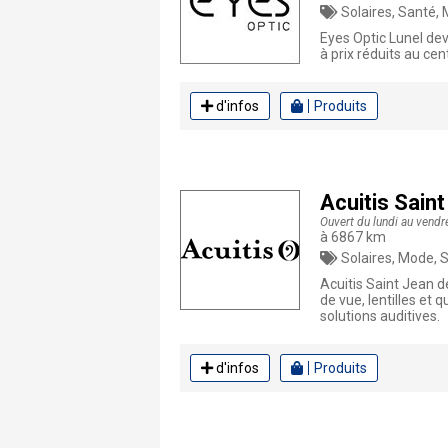
Solaires, Santé, Mo
Eyes Optic Lunel de
à prix réduits au ce
d'infos
Produits
Acuitis Sain
Ouvert du lundi au vendr
à 6867 km
Solaires, Mode, Santé, Mo
Acuitis Saint Jean d
de vue, lentilles et
solutions auditives.
d'infos
Produits