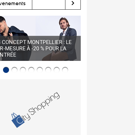
vènements
GUY SANCHEZ HUÎTR
 CONCEPT MONTPELLIER : LE
LOUPIAN • RÉSERVE
R-MESURE À -20 % POUR LA
VISITE GUIDÉE POUR
NTRÉE
L'HUÎTRE DE BOUZIG