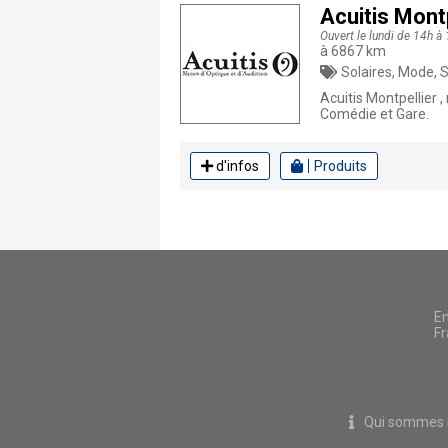
Acuitis Montp
Ouvert le lundi de 14h à
à 6867 km
Solaires, Mode, Santé, A
Acuitis Montpellier ,
Comédie et Gare.
d'infos
Produits
En
Fr
Qui sommes 