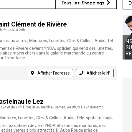
Tous les Shoppings
É
aint Clément de Rivière
di de 9h30 à 20h
NS
x admis, Montures, Lunettes, Click & Collect, Audio, Télé-ophtalmologie, Opticien
SU
ment de Rivière devient YNOA, opticien qui vend des lunettes,
RE
 solaires moins chers dans la galerie marchande du centre
r Trifontaine.
Afficher l'adresse
Afficher le N°
astelnau le Lez
 12h et de 14h à 19h, et du mardi au samedi de 9h30 à 19h non-stop
ntures, Lunettes, Click & Collect, Audio, Télé-ophtalmologie, Opticien
u le Lez opticien devient YNOA et vend des montures, des
es et des verres à prix attractifs à l'Aube Rouge près de