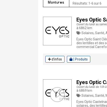
Montures
Résultats: 1-6 sur 6
Eyes Optic S
Ouvert du lundi au same
à 6862 km
Solaires, Santé, Animau
Eyes Optic Saint Clé
des lentilles et des
commercial Carrefou
d'infos
Produits
Eyes Optic C
Ouvert du lundi de 10h à
à 6869 km
Solaires, Santé, Mo
Eyes Optic Castelna
solaires, des lentill