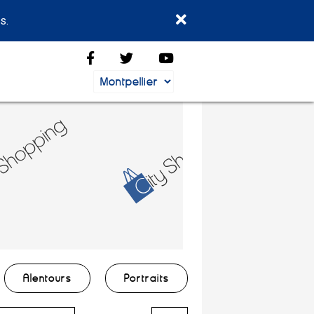
s.
Alentours
Portraits