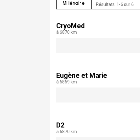
Millénaire
Résultats: 1-6 sur 6
CryoMed
à 6870 km
Eugène et Marie
à 6869 km
D2
à 6870 km