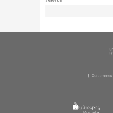
à 6869 km
En
Fr
Qui sommes 