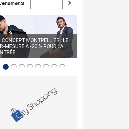
vènements
GUY SANCHEZ HUÎTR
 CONCEPT MONTPELLIER : LE
LOUPIAN • RÉSERVE
R-MESURE À -20 % POUR LA
VISITE GUIDÉE POUR
NTRÉE
L'HUÎTRE DE BOUZIG