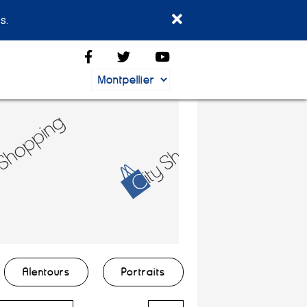
s.
Alentours
Portraits