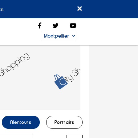
s.
Alentours
Portraits