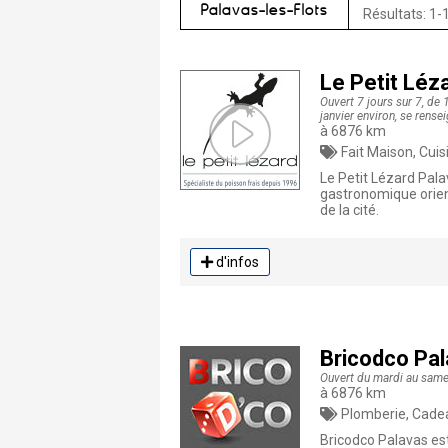
Palavas-les-Flots
Résultats: 1-
Le Petit Léz
Ouvert 7 jours sur 7, de
janvier environ, se rense
à 6876 km
Fait Maison, Cuisine Traditio
Le Petit Lézard Pala
gastronomique orien
de la cité.
d'infos
Bricodco Pa
Ouvert du mardi au same
à 6876 km
Plomberie, Cadeaux, Décoration, Arti
Bricodco Palavas est