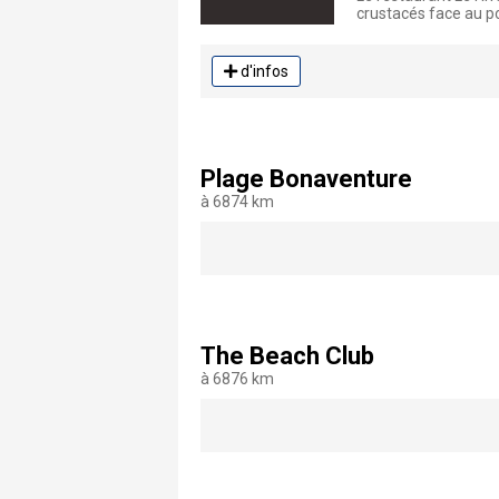
crustacés face au po
d'infos
Plage Bonaventure
à 6874 km
The Beach Club
à 6876 km