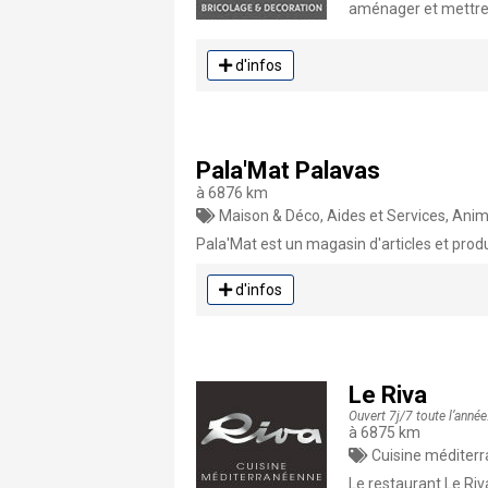
aménager et mettre 
d'infos
Pala'Mat Palavas
à 6876 km
Maison & Déco, Aides et Services, Anim
Pala'Mat est un magasin d'articles et prod
d'infos
Le Riva
Ouvert 7j/7 toute l’année
à 6875 km
Cuisine méditerr
Le restaurant Le Ri