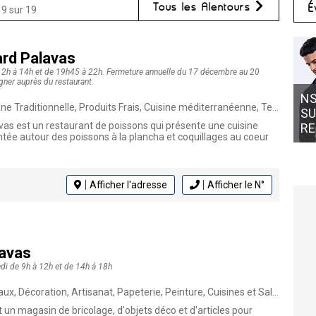
Tous les Alentours
É
19 sur 19
ard Palavas
 12h à 14h et de 19h45 à 22h. Fermeture annuelle du 17 décembre au 20
G
igner auprès du restaurant.
NS CONCEPT MONTPELLIER : LE
LO
nnelle, Produits Frais, Cuisine méditerranéenne, Terrasse, Cuisine Française, Poissons et Fruits de Mer
SUR-MESURE À -20 % POUR LA
VI
vas est un restaurant de poissons qui présente une cuisine
RENTRÉE
L'
tée autour des poissons à la plancha et coquillages au coeur
Afficher l'adresse
Afficher le N°
lavas
di de 9h à 12h et de 14h à 18h
sanat, Papeterie, Peinture, Cuisines et Salles de Bain, Maison & Déco, Aides et Services, Animaux admis, Bricolage, Quincaillerie
 un magasin de bricolage, d'objets déco et d'articles pour