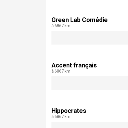
Green Lab Comédie
à 6867 km
Accent français
à 6867 km
Hippocrates
à 6867 km