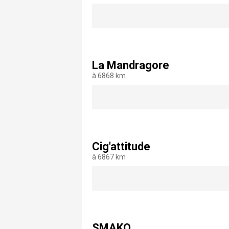
La Mandragore
à 6868 km
Cig'attitude
à 6867 km
SMAKQ