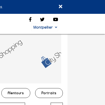
s.
Alentours
Portraits