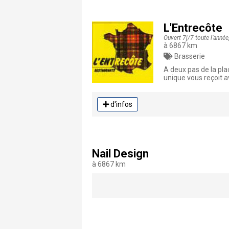
L'Entrecôte
Ouvert 7j/7 toute l’anné
à 6867 km
Brasserie
A deux pas de la pla
unique vous reçoit a
d'infos
Nail Design
à 6867 km