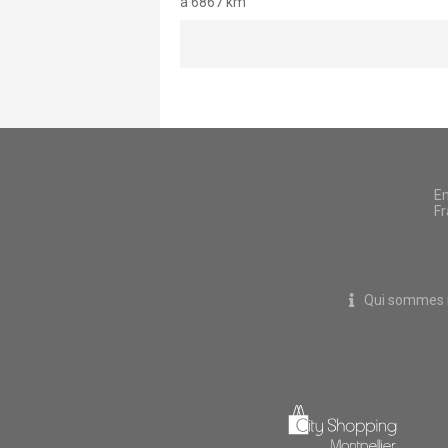
à 6867 km
En
Fr
Qui sommes 