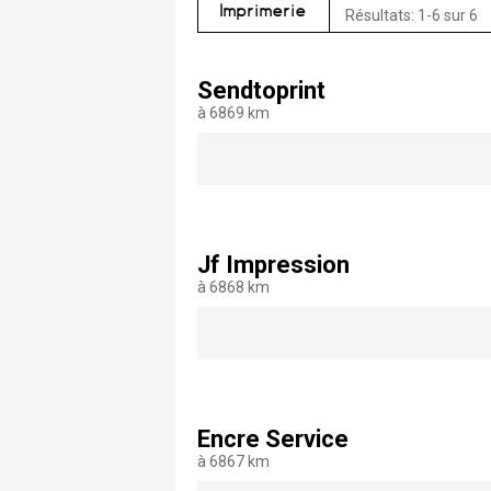
Imprimerie
Résultats: 1-6 sur 6
Sendtoprint
à 6869 km
Jf Impression
à 6868 km
Encre Service
à 6867 km