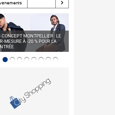
vènements
GUY SANCHEZ HUÎTR
 CONCEPT MONTPELLIER : LE
LOUPIAN • RÉSERVE
R-MESURE À -20 % POUR LA
VISITE GUIDÉE POUR
NTRÉE
L'HUÎTRE DE BOUZIG