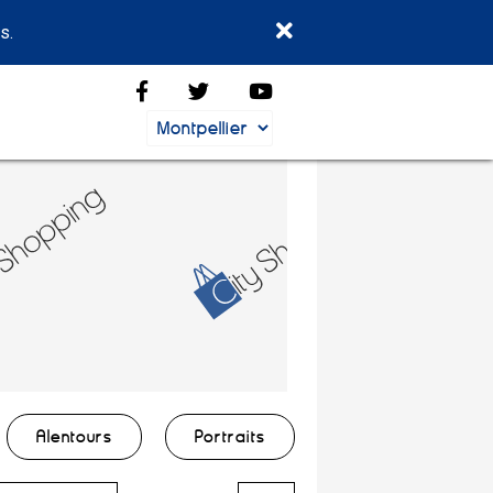
s.
Alentours
Portraits