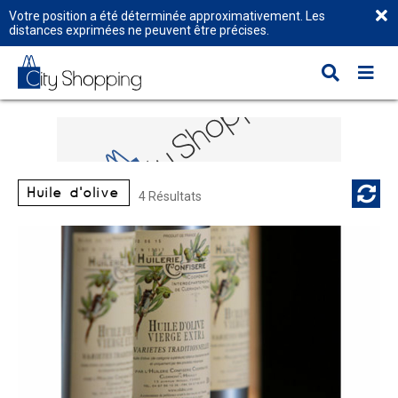
Votre position a été déterminée approximativement. Les
distances exprimées ne peuvent être précises.
Huile d'olive
4 Résultats