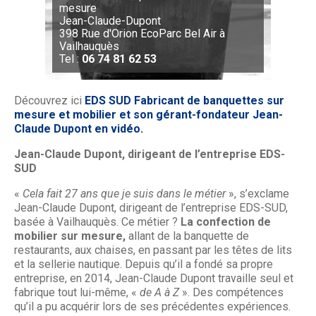
mesure
Jean-Claude-Dupont
398 Rue d'Orion EcoParc Bel Air à
Vailhauquès
Tel :
06 74 81 62 53
Découvrez ici
EDS SUD Fabricant de banquettes sur
mesure et mobilier et son gérant-fondateur Jean-
Claude Dupont en vidéo.
Jean-Claude Dupont, dirigeant de l’entreprise EDS-
SUD
«
Cela fait 27 ans que je suis dans le métier
», s’exclame
Jean-Claude Dupont, dirigeant de l’entreprise EDS-SUD,
basée à Vailhauquès. Ce métier ?
La confection de
mobilier sur mesure,
allant de la banquette de
restaurants, aux chaises, en passant par les têtes de lits
et la sellerie nautique. Depuis qu’il a fondé sa propre
entreprise, en 2014, Jean-Claude Dupont travaille seul et
fabrique tout lui-même, «
de A à Z
». Des compétences
qu’il a pu acquérir lors de ses précédentes expériences.