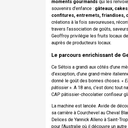
moments gourmands
qui les renvoie
souvenirs d’enfance :
gâteaux, cakes,
confitures, entremets, friandises, 
créations à la fois savoureuses, réco
travers l’association de goûts, saveur
Geoffroy privilégie les fruits locaux d
auprès de producteurs locaux.
Le parcours enrichissant de Ge
Ce Sétois a grandi aux côtés d’une mè
d’exception, d’une grand-mère italienne,
donné le goût des bonnes choses. «
E
pâtissier
». A 18 ans, c’est donc tout n
CAP pâtissier-chocolatier confiseur gl
La machine est lancée. Avide de déco
sa carrière à Courchevel au Cheval Bla
Delices de Yannick Alleno à Saint-Tropez.
pour l’Australie où il découvre un autr