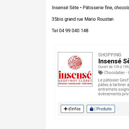
Insensé Sète • Pâtisserie fine, chocol
35bis grand rue Mario Roustan
Tel 04 99 040 148
SHOPPING
Insensé S
Ouvert de 10h à 19h
Chocolatier - Co
Le pâtissier Geof
pâtes à tartiner 
entremets soign
évènements privé
d'infos
Produits