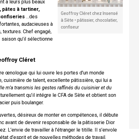
nt à leurs plus beaux
 pâtes à tartiner,
Geoffroy Cléret chez Insensé
confiseries
…des
à Sète • pâtissier, chocolatier,
nfortantes, audacieuses à
confiseur
s, textures. Chef engagé,
e saison qu’il sélectionne
offroy Cléret
re œnologue qui lui ouvre les portes d’un monde
 cuisinière de talent, excellente pâtissière, qui lui a
lle m’a transmis les gestes raffinés du cuisinier et du
aturellement qu’il intégre le CFA de Sète et obtient son
acier puis boulanger.
uvertes, désireux de monter en compétences, il débute
nc avant de devenir responsable de la pâtisserie Dior
 L’envie de travailler à l’étranger le titille. Il s’envole
e état d’esprit et de nouvelles méthodes de travail.