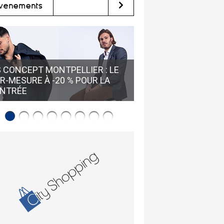
vènements
GUY SANCHEZ HUÎTR
 CONCEPT MONTPELLIER : LE
LOUPIAN • RÉSERVE
R-MESURE À -20 % POUR LA
VISITE GUIDÉE POUR
NTRÉE
L'HUÎTRE DE BOUZIG