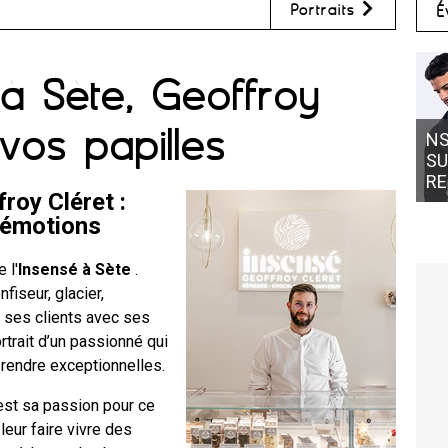
Portraits
É
à Sète, Geoffroy
 vos papilles
NS
SU
RE
roy Cléret :
’émotions
 l'
Insensé à Sète
.
nfiseur, glacier,
r ses clients avec ses
trait d’un passionné qui
rendre exceptionnelles.
est sa passion pour ce
 leur faire vivre des