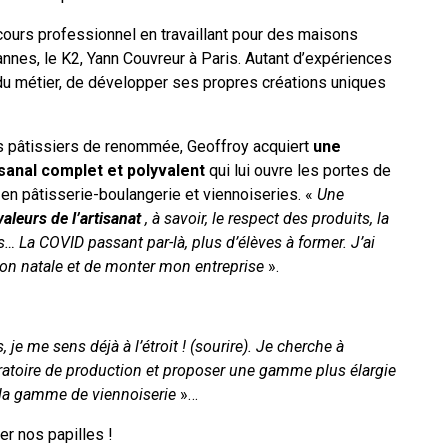
arcours professionnel en travaillant pour des maisons
nes, le K2, Yann Couvreur à Paris. Autant d’expériences
 du métier, de développer ses propres créations uniques
s pâtissiers de renommée, Geoffroy acquiert
une
isanal complet et polyvalent
qui lui ouvre les portes de
r en pâtisserie-boulangerie et viennoiseries. «
Une
valeurs de l’artisanat
, à savoir, le respect des produits, la
… La COVID passant par-là, plus d’élèves à former. J’ai
on natale et de monter mon entreprise
».
e me sens déjà à l’étroit ! (sourire). Je cherche à
oratoire de production et proposer une gamme plus élargie
la gamme de viennoiserie
»…
er nos papilles !