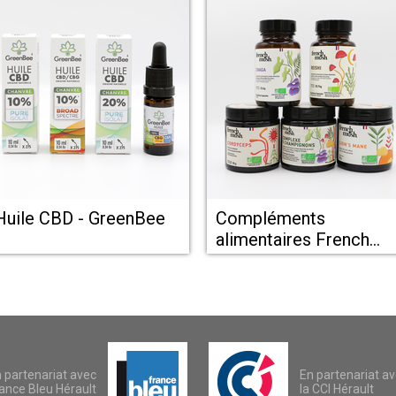
Huile CBD - GreenBee
Compléments
alimentaires French
Mush
 partenariat avec
En partenariat a
ance Bleu Hérault
la CCI Hérault