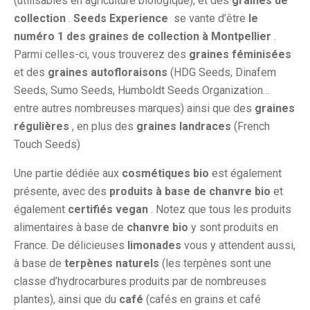
(utilisables en agriculture biologique), et des
graines de
collection
.
Seeds Experience
se vante d’être
le
numéro 1 des graines de collection à Montpellier
.
Parmi celles-ci, vous trouverez des
graines féminisées
et des
graines autofloraisons
(HDG Seeds, Dinafem
Seeds, Sumo Seeds, Humboldt Seeds Organization…
entre autres nombreuses marques) ainsi que des
graines
régulières
, en plus des
graines landraces
(French
Touch Seeds)
Une partie dédiée aux
cosmétiques bio
est également
présente, avec des
produits à base de chanvre bio
et
également
certifiés vegan
. Notez que tous les produits
alimentaires à base de
chanvre bio
y sont produits en
France. De délicieuses
limonades
vous y attendent aussi,
à base de
terpènes naturels
(les terpènes sont une
classe d’hydrocarbures produits par de nombreuses
plantes), ainsi que du
café
(cafés en grains et café