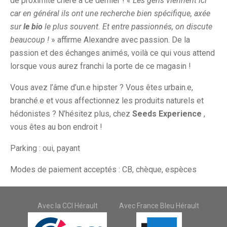
de proximité chère à ce dernier ! «
Les gens viennent ici
car en général ils ont une recherche bien spécifique, axée
sur
le bio
le plus souvent. Et entre passionnés, on discute
beaucoup !
» affirme Alexandre avec passion. De la
passion et des échanges animés, voilà ce qui vous attend
lorsque vous aurez franchi la porte de ce magasin !
Vous avez l’âme d’un.e hipster ? Vous êtes urbain.e,
branché.e et vous affectionnez les produits naturels et
hédonistes ? N’hésitez plus, chez
Seeds Experience
,
vous êtes au bon endroit !
Parking : oui, payant
Modes de paiement acceptés : CB, chèque, espèces
Avec la CCI Hérault
Avec France Bleu Hérault