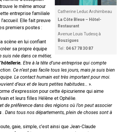
retrouve le même amour
Catherine Leduc Archimbeau
ette entreprise familiale
La Côte Bleue – Hôtel-
l’accueil. Elle fait preuve
Restaurant
ses premiers postes :
Avenue Louis Tudesq à
Bouzigues
a scène en lui confiant
créer sa propre équipe
Tel :
04 67 78 30 87
e suis née dans ce métier,
’hôtellerie.
Etre à la tête d’une entreprise qui compte
ction. Ce n’est pas facile tous les jours, mais je suis bien
’équipe. Le contact humain est très important pour moi.
uvient d’eux et de leurs petites habitudes…
».
forme d’expression pour cette épicurienne qui aime
in et leurs filles Hélène et Ophélie.
t de préférence dans des régions où l’on peut associer
s
. Dans tous nos départements, plein de choses sont à
écoute, gaie, simple, c’est ainsi que Jean-Claude