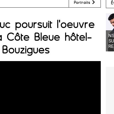
Portraits
É
uc poursuit l'oeuvre
a Côte Bleue hôtel-
NS
SU
 Bouzigues
RE