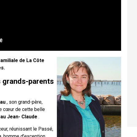
amiliale de La Côte
es.
s grands-parents
eau
, son grand-père,
le cœur de cette belle
au Jean- Claude
.
eur, réunissant le Passé,
pa, homme d’exception