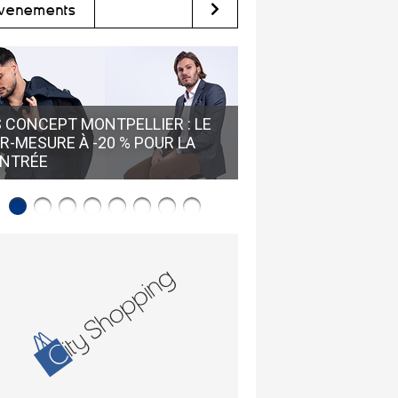
vènements
GUY SANCHEZ HUÎTR
 CONCEPT MONTPELLIER : LE
LOUPIAN • RÉSERVE
R-MESURE À -20 % POUR LA
VISITE GUIDÉE POUR
NTRÉE
L'HUÎTRE DE BOUZIG