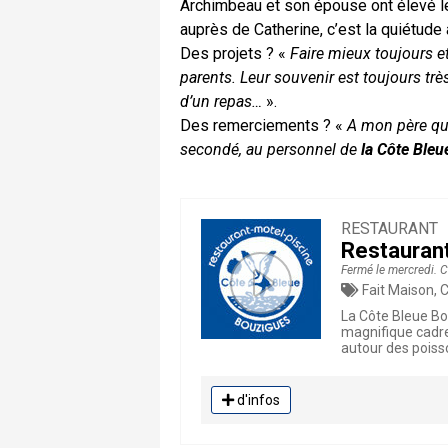
Archimbeau et son épouse ont élevé l
auprès de Catherine, c’est la quiétud
Des projets ? «
Faire mieux toujours 
parents. Leur souvenir est toujours tr
d’un repas…
».
Des remerciements ? «
A mon père qui
secondé, au personnel de
la Côte Bleu
RESTAURANT
Restauran
Fermé le mercredi. 
Fait Maison, Cuisine T
La Côte Bleue B
magnifique cadre
autour des poisso
d'infos