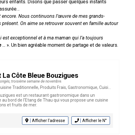
eurs enfants. Disons que passer quelques instants
e assurée…
et encore. Nous continuons l’œuvre de mes grands-
ès présent. On aime se retrouver souvent en famille autour
 est exceptionnel et à ma maman qui l’a toujours
e
…
». Un bien agréable moment de partage et de valeurs.
t La Côte Bleue Bouzigues
Congés, troisième semaine de novembre.
raditionnelle, Produits Frais, Gastronomique, Cuisine Française, Poissons et Fruits de Mer
ouzigues est un restaurant gastronomique dans un
 au bord de l'Etang de Thau qui vous propose une cuisine
ns et fruits de mer.
Afficher l'adresse
Afficher le N°