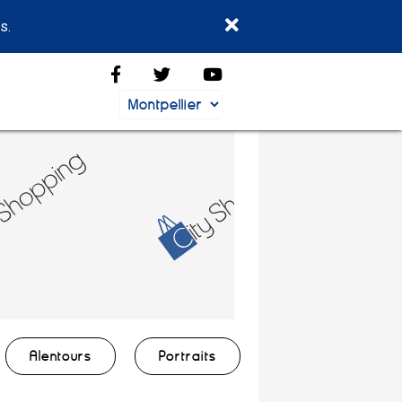
s.
Alentours
Portraits