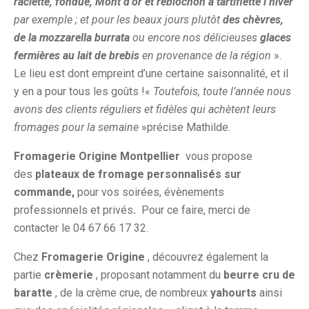
raclette, fondue, Mont d’or et reblochon à tartiflette l’hiver
par exemple ; et pour les beaux jours plutôt
des chèvres,
de la mozzarella burrata
ou encore nos délicieuses
glaces
fermières au lait de brebis
en provenance de la région
».
Le lieu est dont empreint d’une certaine saisonnalité, et il
y en a pour tous les goûts !«
Toutefois, toute l’année nous
avons des clients réguliers et fidèles qui achètent leurs
fromages pour la semaine
»précise Mathilde.
Fromagerie Origine Montpellier
vous propose
des
plateaux de fromage personnalisés sur
commande,
pour vos soirées, évènements
professionnels et privés
.
Pour ce faire, merci de
contacter le 04 67 66 17 32.
Chez
Fromagerie Origine
, découvrez également la
partie
crèmerie
, proposant notamment du
beurre cru de
baratte
, de la crème crue, de nombreux
yahourts
ainsi