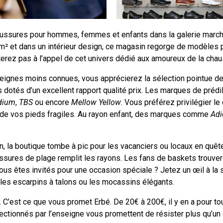
ussures pour hommes, femmes et enfants dans la galerie march
m² et dans un intérieur design, ce magasin regorge de modèles p
sterez pas à l’appel de cet univers dédié aux amoureux de la chau
gnes moins connues, vous apprécierez la sélection pointue de la
otés d’un excellent rapport qualité prix. Les marques de prédil
dium
,
TBS
ou encore
Mellow Yellow
. Vous préférez privilégier 
 de vos pieds fragiles. Au rayon enfant, des marques comme
Adi
n, la boutique tombe à pic pour les vacanciers ou locaux en quêt
ssures de plage remplit les rayons. Les fans de baskets trouver
ous êtes invités pour une occasion spéciale ? Jetez un œil à la
les escarpins à talons ou les mocassins élégants.
. C’est ce que vous promet Erbé. De 20€ à 200€, il y en a pour t
ctionnés par l’enseigne vous promettent de résister plus qu’un 