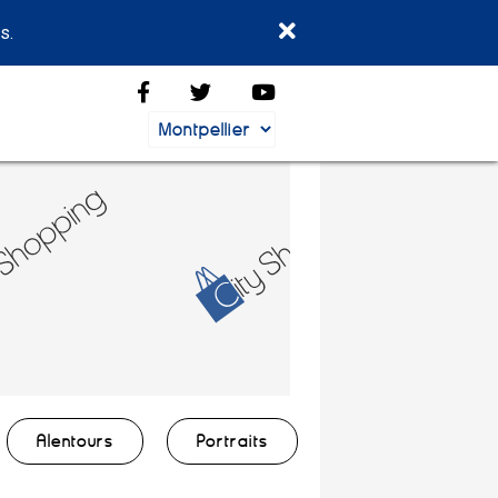
s.
Alentours
Portraits