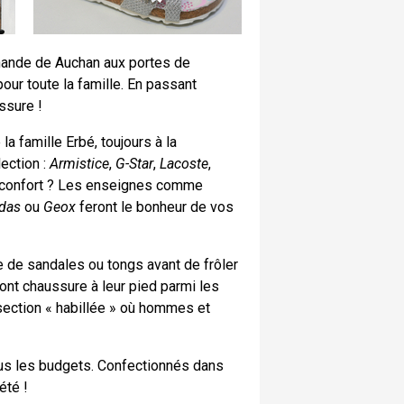
ande de Auchan aux portes de
our toute la famille. En passant
ssure !
 famille Erbé, toujours à la
ection :
Armistice
,
G-Star
,
Lacoste
,
le confort ? Les enseignes comme
das
ou
Geox
feront le bonheur de vos
e de sandales ou tongs avant de frôler
ont chaussure à leur pied parmi les
 section « habillée » où hommes et
ous les budgets. Confectionnés dans
été !