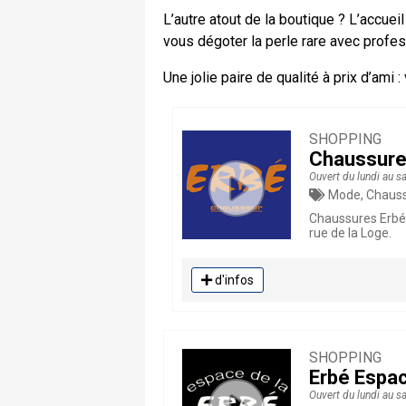
L’autre atout de la boutique ? L’accu
vous dégoter la perle rare avec profe
Une jolie paire de qualité à prix d’ami :
SHOPPING
Chaussures
Ouvert du lundi au s
Mode, Chauss
Chaussures Erbé 
rue de la Loge.
d'infos
SHOPPING
Erbé Espac
Ouvert du lundi au s