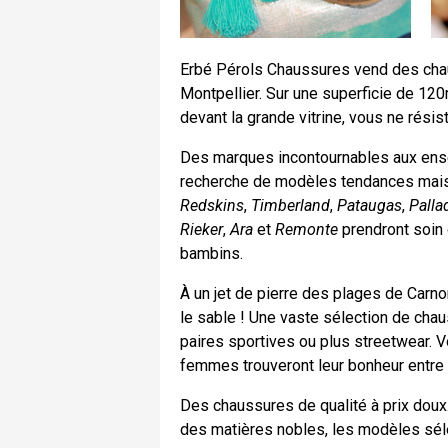
Erbé Pérols Chaussures vend des cha
Montpellier. Sur une superficie de 120
devant la grande vitrine, vous ne rési
Des marques incontournables aux ensei
recherche de modèles tendances mais d
Redskins
,
Timberland
,
Pataugas
,
Palla
Rieker
,
Ara
et
Remonte
prendront soin
bambins.
À un jet de pierre des plages de Carno
le sable ! Une vaste sélection de chau
paires sportives ou plus streetwear. V
femmes trouveront leur bonheur entre 
Des chaussures de qualité à prix doux
des matières nobles, les modèles séle