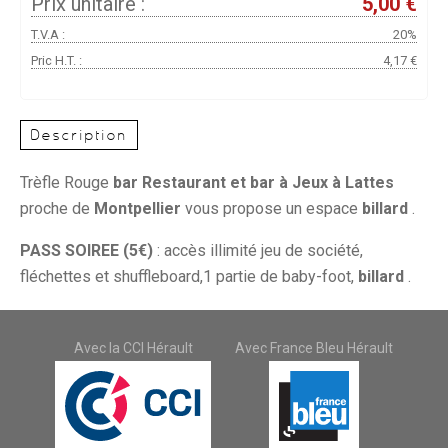
Prix unitaire :
5,00 €
T.V.A :
20%
Pric H.T. :
4,17 €
Description
Trèfle Rouge
bar Restaurant et bar à Jeux à Lattes
proche de
Montpellier
vous propose un espace
billard
.
PASS SOIREE (5€)
: accès illimité jeu de société,
fléchettes et shuffleboard,1 partie de baby-foot,
billard
.
Avec la CCI Hérault
Avec France Bleu Hérault