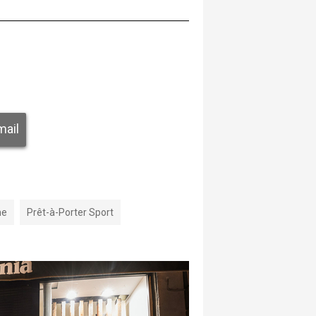
mail
me
Prêt-à-Porter Sport