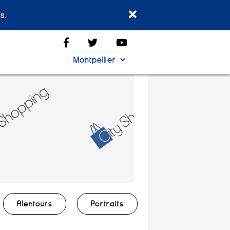
s.
Alentours
Portraits