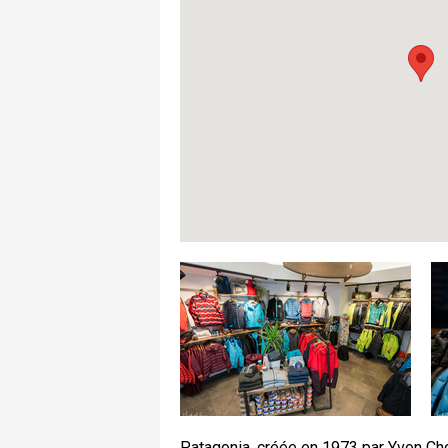
Patagonia, créée en 1973 par Yvon Ch