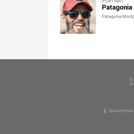
PORTRAIT
Patagonia M
Patagonia Montpel
En
Fr
Qui sommes 