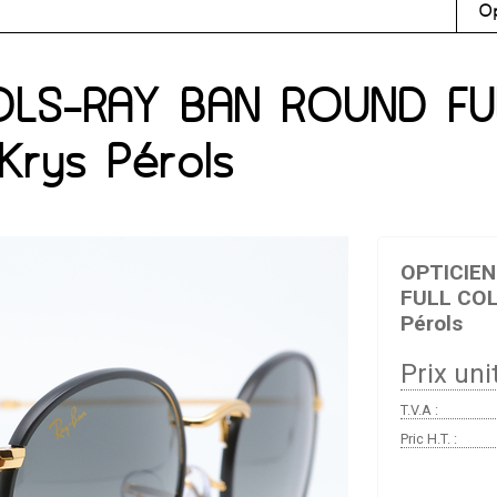
Op
ROLS-RAY BAN ROUND F
 Krys Pérols
OPTICIE
FULL COL
Pérols
Prix unit
T.V.A :
Pric H.T. :