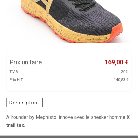
Prix unitaire :
169,00 €
T.V.A :
20%
Pric H.T. :
140,83 €
Description
Allrounder by Mephisto innove avec le sneaker homme
X
trail tex.