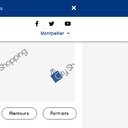
s.
Alentours
Portraits