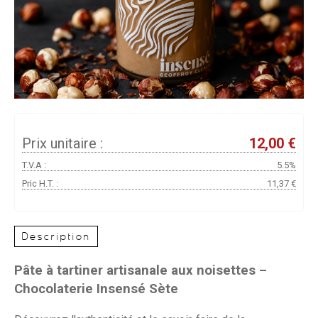
Prix unitaire :
12,00 €
T.V.A :
5.5%
Pric H.T. :
11,37 €
Description
Pâte à tartiner artisanale aux noisettes –
Chocolaterie Insensé Sète