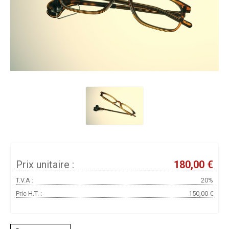
Prix unitaire :
180,00 €
T.V.A :
20%
Pric H.T. :
150,00 €