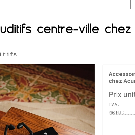
ditifs centre-ville chez 
itifs
Accessoire
chez Acui
Prix unit
T.V.A :
Pric H.T. :